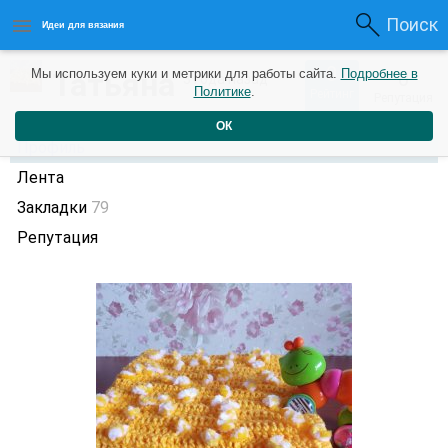
Поиск
Идеи для вязания
0
Татьяна
Мы используем куки и метрики для работы сайта.
Подробнее в
0
3 года назад
Политике
.
Рейтинг
Репутация
ОК
Профиль
Лента
Закладки
79
Репутация