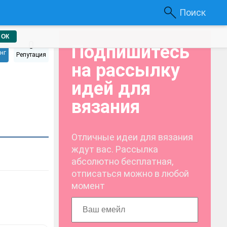
Поиск
ОК
2
0
Подпишитесь
нг
Репутация
на рассылку
идей для
вязания
Отличные идеи для вязания
ждут вас. Рассылка
абсолютно бесплатная,
отписаться можно в любой
момент