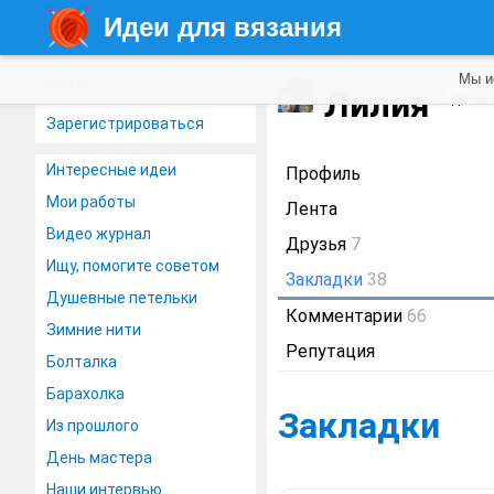
Идеи для вязания
Мы и
Войти
Лилия
1 день
Зарегистрироваться
Интересные идеи
Профиль
Мои работы
Лента
Видео журнал
Друзья
7
Ищу, помогите советом
Закладки
38
Душевные петельки
Комментарии
66
Зимние нити
Репутация
Болталка
Барахолка
Закладки
Из прошлого
День мастера
Наши интервью