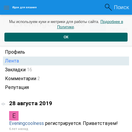
Поиск
Идеи для вязания
Eveningcoolness
0
Мы используем куки и метрики для работы сайта.
Подробнее в
0
Политике
.
Рейтинг
Репутация
6 лет назад
ОК
Профиль
Лента
Закладки
16
Комментарии
2
Репутация
28 августа 2019
Eveningcoolness
регистрируется. Приветствуем!
6 лет назад