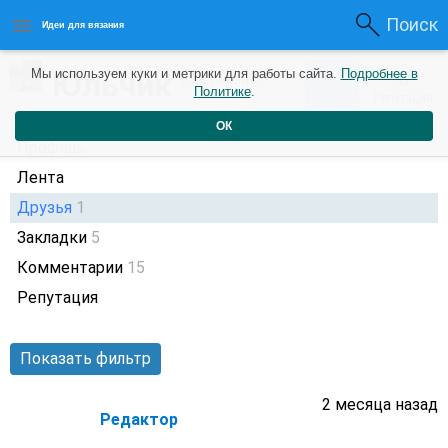
Поиск
Идеи для вязания
0
Юльчик
Мы используем куки и метрики для работы сайта.
Подробнее в
0
6 лет назад
Политике
.
Рейтинг
Репутация
ОК
Профиль
Лента
Друзья
1
Закладки
5
Комментарии
15
Репутация
Показать фильтр
2 месяца назад
Редактор