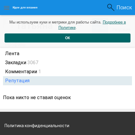
Поиск
Идеи для вязания
2
Татьяна
Мы используем куки и метрики для работы сайта.
Подробнее в
0
8 дней назад
Политике
.
Рейтинг
Репутация
ОК
Профиль
Лента
Закладки
3067
Комментарии
1
Репутация
Пока никто не ставил оценок
Политика конфиденциальности