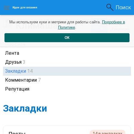
Поиск
Идеи для вязания
0
Климаша
Мы используем куки и метрики для работы сайта.
Подробнее в
0
1 год назад
Политике
.
Рейтинг
Репутация
ОК
Профиль
Лента
Друзья
3
Закладки
14
Комментарии
7
Репутация
Закладки
Посты
14 в закладках