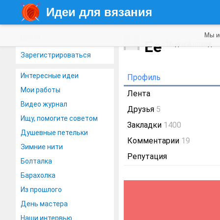
Идеи для вязания
Мы и
Войти
Ee
16 дней назад
Зарегистрироваться
Интересные идеи
Профиль
Мои работы
Лента
Видео журнал
Друзья
5
Ищу, помогите советом
Закладки
1400
Душевные петельки
Комментарии
19
Зимние нити
Репутация
Болталка
Барахолка
Из прошлого
День мастера
Наши интервью