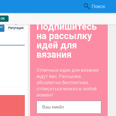
Поиск
ОК
0
Подпишитесь
нг
Репутация
на рассылку
идей для
вязания
Отличные идеи для вязания
ждут вас. Рассылка
абсолютно бесплатная,
отписаться можно в любой
момент