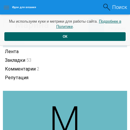
Поиск
Идеи для вязания
0
Марина
Мы используем куки и метрики для работы сайта.
Подробнее в
0
4 года назад
Политике
.
Рейтинг
Репутация
ОК
Профиль
Лента
Закладки
53
Комментарии
2
Репутация