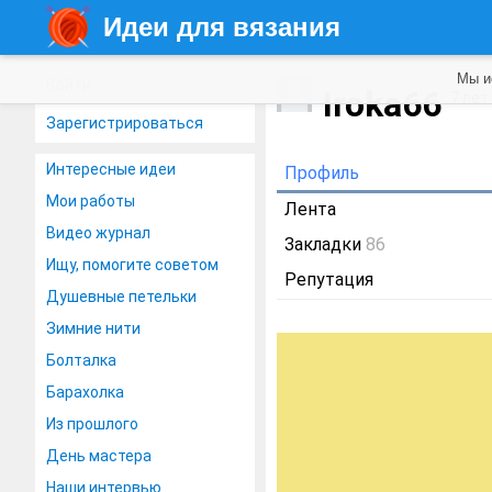
Идеи для вязания
Мы и
Войти
Iroka66
7 лет
Зарегистрироваться
Интересные идеи
Профиль
Мои работы
Лента
Видео журнал
Закладки
86
Ищу, помогите советом
Репутация
Душевные петельки
Зимние нити
Болталка
Барахолка
Из прошлого
День мастера
Наши интервью