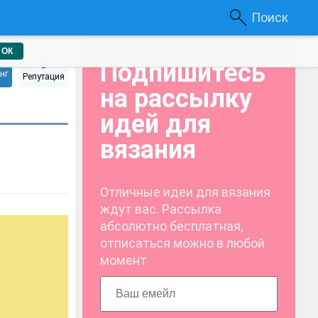
Поиск
ОК
0
Подпишитесь
нг
Репутация
на рассылку
идей для
вязания
Отличные идеи для вязания
ждут вас. Рассылка
абсолютно бесплатная,
отписаться можно в любой
момент