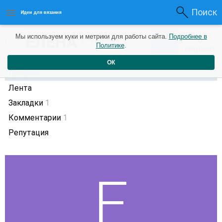
Поиск
Идеи для вязания
0
ЕЛЕНА
Мы используем куки и метрики для работы сайта.
Подробнее в
0
6 лет назад
Политике
.
Рейтинг
Репутация
ОК
Профиль
Лента
Закладки
1
Комментарии
1
Репутация