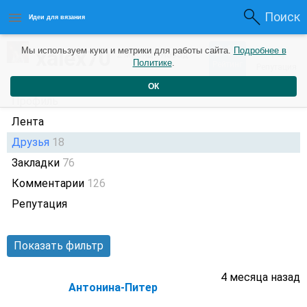
Поиск
Идеи для вязания
247
xalex70
Мы используем куки и метрики для работы сайта.
Подробнее в
+4
2 месяца назад
Политике
.
Рейтинг
Репутация
ОК
Профиль
Лента
Друзья
18
Закладки
76
Комментарии
126
Репутация
Показать фильтр
4 месяца назад
Антонина-Питер