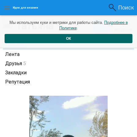
Поиск
Идеи для вязания
0
Татьяна
Мы используем куки и метрики для работы сайта.
Подробнее в
0
6 лет назад
Политике
.
Рейтинг
Репутация
ОК
Профиль
Лента
Друзья
5
Закладки
Репутация