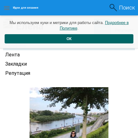
Поиск
Идеи для вязания
0
Елена
Мы используем куки и метрики для работы сайта.
Подробнее в
0
6 лет назад
Политике
.
Рейтинг
Репутация
ОК
Профиль
Лента
Закладки
Репутация