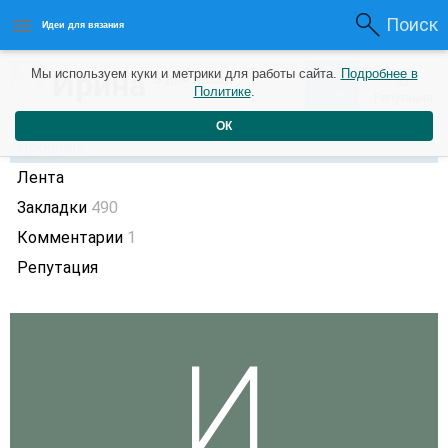
Поиск
Идеи для вязания
0
Ирина
Мы используем куки и метрики для работы сайта.
Подробнее в
0
3 дня назад
Политике
.
Рейтинг
Репутация
ОК
Профиль
Лента
Закладки
490
Комментарии
1
Репутация