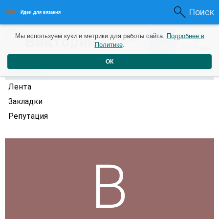
Поиск
Идеи для вязания
0
Виктория
Мы используем куки и метрики для работы сайта.
Подробнее в
0
6 лет назад
Политике
.
Рейтинг
Репутация
ОК
Профиль
Лента
Закладки
Репутация