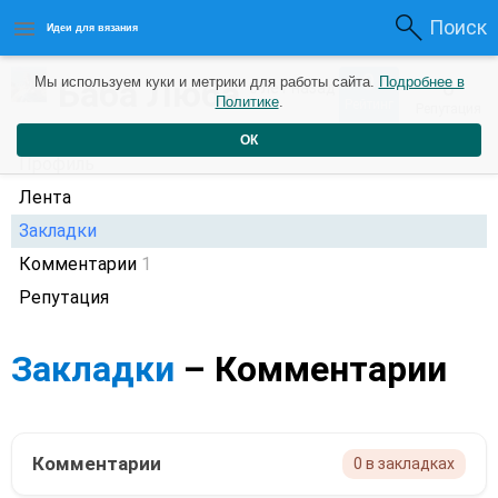
Поиск
Идеи для вязания
0
Баба Люба
Мы используем куки и метрики для работы сайта.
Подробнее в
0
6 лет назад
Политике
.
Рейтинг
Репутация
ОК
Профиль
Лента
Закладки
Комментарии
1
Репутация
Закладки
– Комментарии
Комментарии
0 в закладках