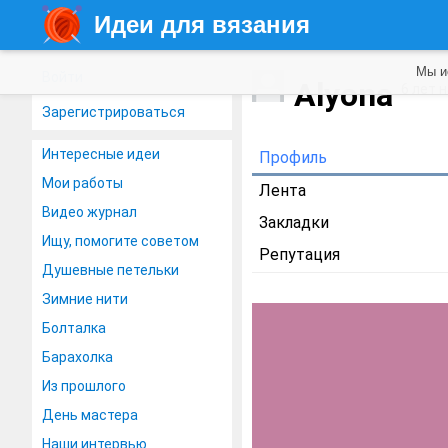
Идеи для вязания
Мы и
Войти
Alyona
6 лет 
Зарегистрироваться
Интересные идеи
Профиль
Мои работы
Лента
Видео журнал
Закладки
Ищу, помогите советом
Репутация
Душевные петельки
Зимние нити
Болталка
Барахолка
Из прошлого
День мастера
Наши интервью