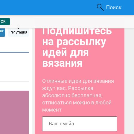
Поиск
ОК
0
Подпишитесь
нг
Репутация
на рассылку
идей для
вязания
Отличные идеи для вязания
ждут вас. Рассылка
абсолютно бесплатная,
отписаться можно в любой
момент