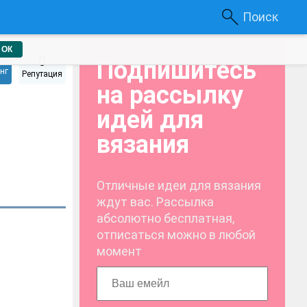
Поиск
ОК
0
Подпишитесь
нг
Репутация
на рассылку
идей для
вязания
Отличные идеи для вязания
ждут вас. Рассылка
абсолютно бесплатная,
отписаться можно в любой
момент