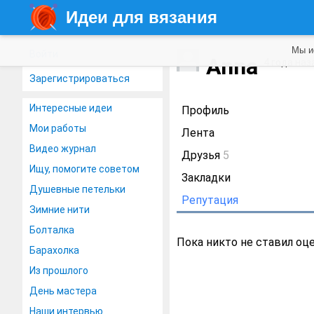
Идеи для вязания
Мы и
Войти
Anna
4 года наз
Зарегистрироваться
Интересные идеи
Профиль
Мои работы
Лента
Видео журнал
Друзья
5
Ищу, помогите советом
Закладки
Душевные петельки
Репутация
Зимние нити
Болталка
Пока никто не ставил оц
Барахолка
Из прошлого
День мастера
Наши интервью