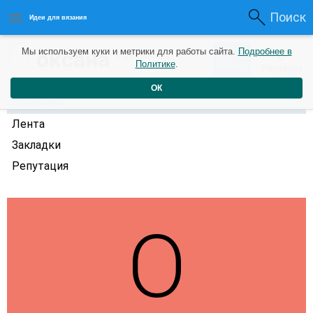
Поиск
Идеи для вязания
0
оксана
Мы используем куки и метрики для работы сайта.
Подробнее в
0
6 лет назад
Политике
.
Рейтинг
Репутация
ОК
Профиль
Лента
Закладки
Репутация