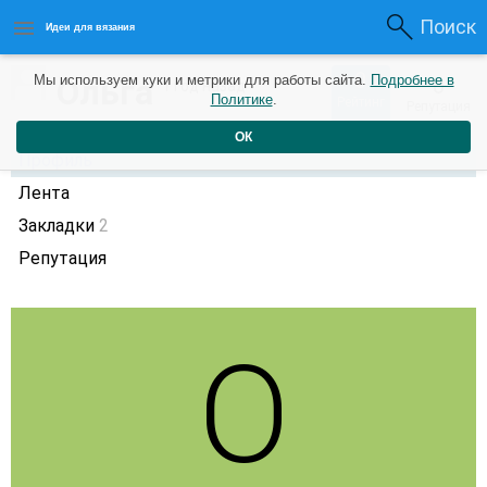
Поиск
Идеи для вязания
0
Ольга
Мы используем куки и метрики для работы сайта.
Подробнее в
0
1 год назад
Политике
.
Рейтинг
Репутация
ОК
Профиль
Лента
Закладки
2
Репутация