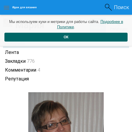
Поиск
Идеи для вязания
0
Мария
Мы используем куки и метрики для работы сайта.
Подробнее в
0
1 год назад
Политике
.
Рейтинг
Репутация
ОК
Профиль
Лента
Закладки
776
Комментарии
4
Репутация