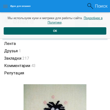
Поиск
Идеи для вязания
5
ольга
Мы используем куки и метрики для работы сайта.
Подробнее в
0
2 года назад
Политике
.
Рейтинг
Репутация
ОК
Профиль
Лента
Друзья
1
Закладки
217
Комментарии
43
Репутация