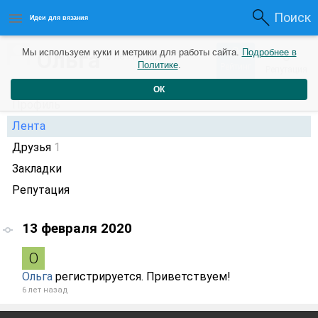
Поиск
Идеи для вязания
0
Ольга
Мы используем куки и метрики для работы сайта.
Подробнее в
0
6 лет назад
Политике
.
Рейтинг
Репутация
ОК
Профиль
Лента
Друзья
1
Закладки
Репутация
13 февраля 2020
Ольга
регистрируется. Приветствуем!
6 лет назад