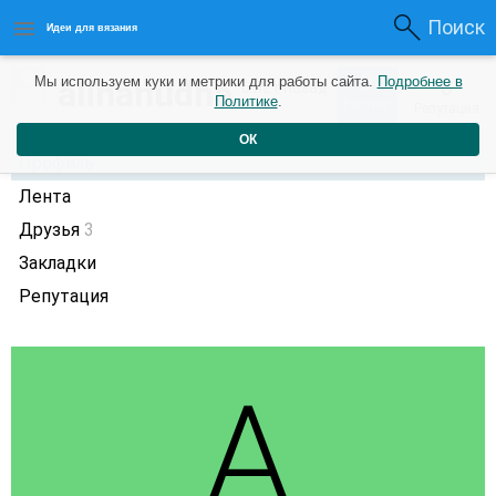
Поиск
Идеи для вязания
0
alinanudha
Мы используем куки и метрики для работы сайта.
Подробнее в
0
6 лет назад
Политике
.
Рейтинг
Репутация
ОК
Профиль
Лента
Друзья
3
Закладки
Репутация