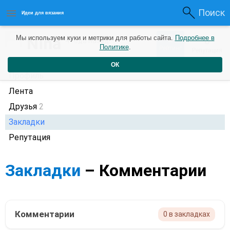
Поиск
Идеи для вязания
0
Nina
Мы используем куки и метрики для работы сайта.
Подробнее в
0
4 года назад
Политике
.
Рейтинг
Репутация
ОК
Профиль
Лента
Друзья
2
Закладки
Репутация
Закладки
– Комментарии
Комментарии
0 в закладках