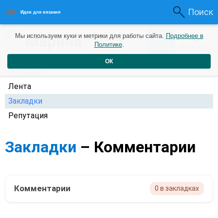
Поиск
Идеи для вязания
0
Марина
Мы используем куки и метрики для работы сайта.
Подробнее в
0
6 лет назад
Политике
.
Рейтинг
Репутация
ОК
Профиль
Лента
Закладки
Репутация
Закладки
– Комментарии
Комментарии
0 в закладках