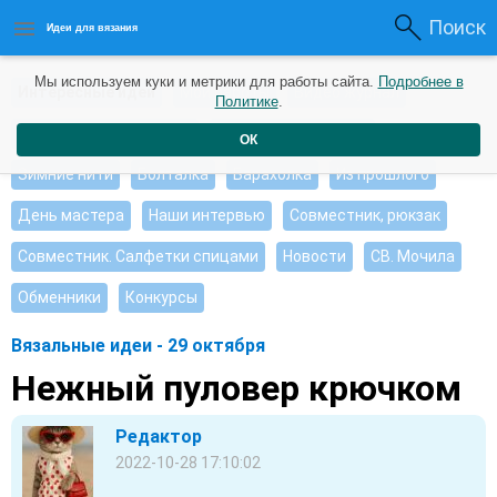
Поиск
Идеи для вязания
Мы используем куки и метрики для работы сайта.
Подробнее в
Интересные идеи
Мои работы
Видео журнал
Политике
.
Ищу, помогите советом
Душевные петельки
ОК
Зимние нити
Болталка
Барахолка
Из прошлого
День мастера
Наши интервью
Совместник, рюкзак
Совместник. Салфетки спицами
Новости
СВ. Мочила
Обменники
Конкурсы
Вязальные идеи - 29 октября
Нежный пуловер крючком
Редактор
2022-10-28 17:10:02