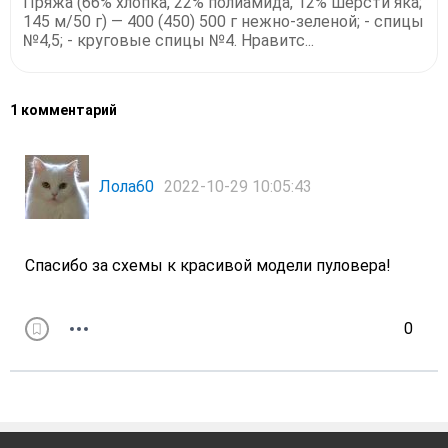
Пряжа (66% хлопка, 22% полиамида, 12% шерсти яка;
145 м/50 г) — 400 (450) 500 г нежно-зеленой; - спицы
№4,5; - круговые спицы №4. Нравитс...
1 комментарий
Лола60
2022-10-29 10:05:43
Спасибо за схемы к красивой модели пуловера!
0