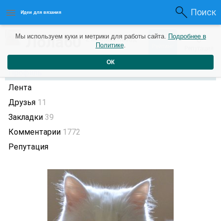
Поиск
Идеи для вязания
1359
Лола60
Мы используем куки и метрики для работы сайта.
Подробнее в
0
2 месяца назад
Политике
.
Рейтинг
Репутация
ОК
Профиль
Лента
Друзья
11
Закладки
39
Комментарии
1772
Репутация