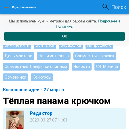
Поиск
Идеи для вязания
Мы используем куки и метрики для работы сайта.
Подробнее в
Интересные идеи
Мои работы
Видео журнал
Политике
.
Ищу, помогите советом
Душевные петельки
ОК
Зимние нити
Болталка
Барахолка
Из прошлого
День мастера
Наши интервью
Совместник, рюкзак
Совместник. Салфетки спицами
Новости
СВ. Мочила
Обменники
Конкурсы
Вязальные идеи - 27 марта
Тёплая панама крючком
Редактор
2023-03-27 07:11:01