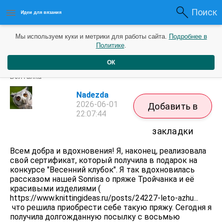
Поиск
Идеи для вязания
Мы используем куки и метрики для работы сайта.
Подробнее в
Политике
.
ОК
Благодарность за подарок
Болталка
Nadezda
2026-06-01
Добавить в
22:07:44
закладки
Всем добра и вдохновения! Я, наконец, реализовала
свой сертификат, который получила в подарок на
конкурсе "Весенний клубок". Я так вдохновилась
рассказом нашей Sonrisa о пряже Тройчанка и её
красивыми изделиями (
https://www.knittingideas.ru/posts/24227-leto-azhu...
что решила приобрести себе такую пряжу. Сегодня я
получила долгожданную посылку с восьмью