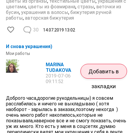
цветы из органзы
,
текстильные цветы
,
украшения с
цветами
,
цветы из фоамирана
,
стразы
,
веточки из
бусин
,
украшения в волосы
,
бижутерия ручной
работы
,
авторская бижутерия
30
14.07.2019
13:02
И снова украшения)
Мои работы
MARINA
TUDAKOVA
Добавить в
2019-07-06
09:11:52
закладки
Доброго часа,дорогие рукодельницы) я совсем
расслабилась и ничего не выкладываю ( хотя
наоборот - зарылась в заказах,поэтому некогда )
очень много работ накопилось,которые не
показывала,наверное все и не смогу показать, очень
уж их много. Кто есть у меня в соцсетях ,думаю
,периодически видят мои украшения у себя в ленте.