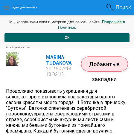
Поиск
Идеи для вязания
Мы используем куки и метрики для работы сайта.
Подробнее в
Политике
.
ОК
Украшения для волос. Часть 2.
Мои работы
MARINA
TUDAKOVA
Добавить в
2019-07-14
13:02:13
закладки
Продолжаю показывать украшения для
волос,которые выполнила под заказ для одного
салона красоты моего города. 1.Веточка в прическу
"Бутоны". Веточка сплетена из серебристой
проволоки,украшена сверкающими стразами в
оправе, серебристыми ажурными листиками и
нежными белыми бутонами из тончайшего
фоамирана. Каждый бутончик сделан вручную.