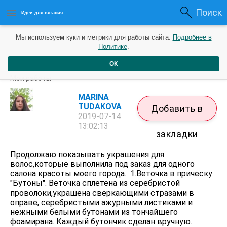
Поиск
Идеи для вязания
Мы используем куки и метрики для работы сайта.
Подробнее в
Политике
.
ОК
Украшения для волос. Часть 2.
Мои работы
MARINA
TUDAKOVA
Добавить в
2019-07-14
13:02:13
закладки
Продолжаю показывать украшения для
волос,которые выполнила под заказ для одного
салона красоты моего города. 1.Веточка в прическу
"Бутоны". Веточка сплетена из серебристой
проволоки,украшена сверкающими стразами в
оправе, серебристыми ажурными листиками и
нежными белыми бутонами из тончайшего
фоамирана. Каждый бутончик сделан вручную.