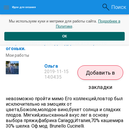
Поиск
Идеи для вязания
Мы используем куки и метрики для работы сайта.
Подробнее в
Политике
.
ОК
⠀ У каждого человека свои звёзды. Одним — ...
они указывают путь. Для других это просто
огоньки.
Мои работы
Ольга
2019-11-15
Добавить в
14:04:35
закладки
невозможно пройти мимо Его коллекций,повтор был
исключительно на эмоциях от
цвета,Божоле,молодое вино,букет солнца и сладких
плодов. Мягкий,изысканный вкус лег в основу
выбора пряжи,фабрика Cariaggi,Италия,70% кашемира
30% шелка. Оф.мод. Brunello Cucinelli.