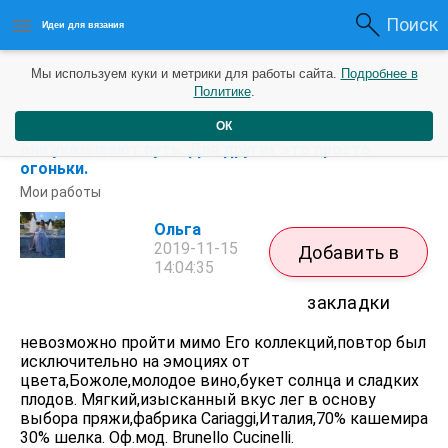
Поиск
Идеи для вязания
Мы используем куки и метрики для работы сайта.
Подробнее в
Политике
.
ОК
⠀ У каждого человека свои звёзды. Одним — ...
они указывают путь. Для других это просто
огоньки.
Мои работы
Ольга
2019-11-15
Добавить в
14:04:35
закладки
невозможно пройти мимо Его коллекций,повтор был
исключительно на эмоциях от
цвета,Божоле,молодое вино,букет солнца и сладких
плодов. Мягкий,изысканный вкус лег в основу
выбора пряжи,фабрика Cariaggi,Италия,70% кашемира
30% шелка. Оф.мод. Brunello Cucinelli.