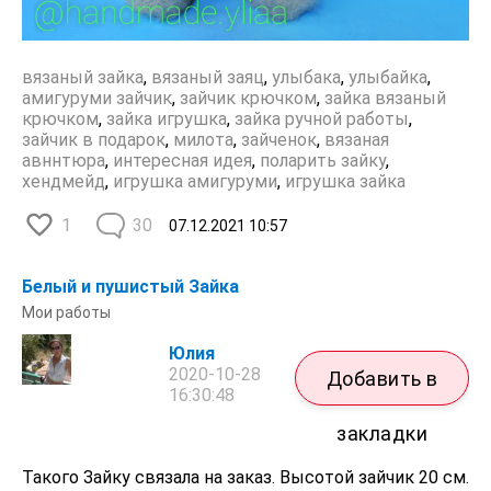
вязаный зайка
,
вязаный заяц
,
улыбака
,
улыбайка
,
амигуруми зайчик
,
зайчик крючком
,
зайка вязаный
крючком
,
зайка игрушка
,
зайка ручной работы
,
зайчик в подарок
,
милота
,
зайченок
,
вязаная
авннтюра
,
интересная идея
,
поларить зайку
,
хендмейд
,
игрушка амигуруми
,
игрушка зайка
1
30
07.12.2021
10:57
Белый и пушистый Зайка
Мои работы
Юлия
2020-10-28
Добавить в
16:30:48
закладки
Такого Зайку связала на заказ. Высотой зайчик 20 см.