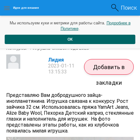
Поиск
Идеи для вязания
Мы используем куки и метрики для работы сайта.
Подробнее в
Политике
.
ОК
Зайчик-инопланетянин
Конкурсы
→
Игрушка-символ года 2023
Лидия
2023-01-11
Добавить в
13:15:33
закладки
Представляю Вам добродушного зайца-
инопланетянина. Игрушка связана к конкурсу. Рост
зайчика 32 см. Использовалась пряжа YarnArt Jeans,
Alize Baby Wool, Пехорка Детский каприз, стеклянные
глазки и наполнитель для игрушек. На фото
представлены этапы работы, как из клубочков
появилась милая игрушка.