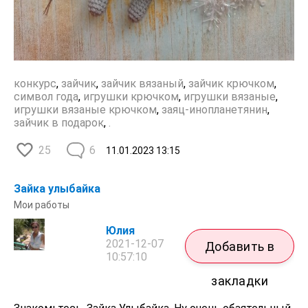
конкурс
,
зайчик
,
зайчик вязаный
,
зайчик крючком
,
символ года
,
игрушки крючком
,
игрушки вязаные
,
игрушки вязаные крючком
,
заяц-инопланетянин
,
зайчик в подарок
,
.
25
6
11.01.2023
13:15
Зайка улыбайка
Мои работы
Юлия
2021-12-07
Добавить в
10:57:10
закладки