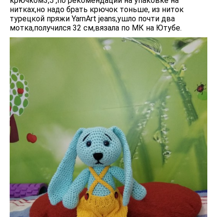
крючком3,5 ,по рекомендации на упаковке на
нитках,но надо брать крючок тоньше, из ниток
турецкой пряжи YarnArt jeans,ушло почти два
мотка,получился 32 см,вязала по МК на Ютубе.