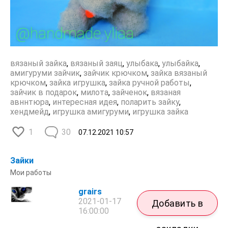
вязаный зайка
,
вязаный заяц
,
улыбака
,
улыбайка
,
амигуруми зайчик
,
зайчик крючком
,
зайка вязаный
крючком
,
зайка игрушка
,
зайка ручной работы
,
зайчик в подарок
,
милота
,
зайченок
,
вязаная
авннтюра
,
интересная идея
,
поларить зайку
,
хендмейд
,
игрушка амигуруми
,
игрушка зайка
1
30
07.12.2021
10:57
Зайки
Мои работы
grairs
2021-01-17
Добавить в
16:00:00