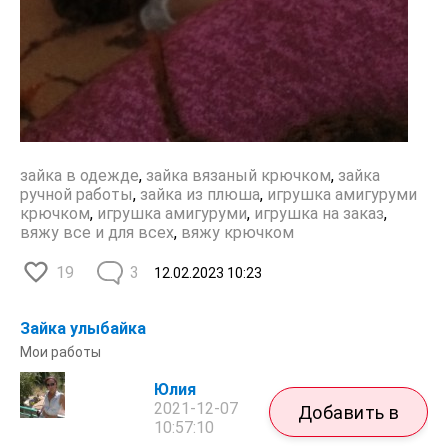
зайка в одежде
,
зайка вязаный крючком
,
зайка
ручной работы
,
зайка из плюша
,
игрушка амигуруми
крючком
,
игрушка амигуруми
,
игрушка на заказ
,
вяжу все и для всех
,
вяжу крючком
19
3
12.02.2023
10:23
Зайка улыбайка
Мои работы
Юлия
2021-12-07
Добавить в
10:57:10