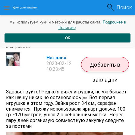
Поиск
Идеи для вязания
Мы используем куки и метрики для работы сайта.
Подробнее в
Политике
.
ОК
Зайка Плюша.
Мои работы
Наталья
2023-02-12
Добавить в
10:23:45
закладки
Здравствуйте! Редко я вяжу игрушки, но уж бывает
как начну никак не остановлюсь ￼. Вот первая
игрушка в этом году. Зайка рост 34 см., сарафан
снимается. Пряжу использовала ярнарт дольче, 100
гр. -120 метров, ушло 2 с небольшим мотка. Через
пару дней организую совместную закупку следите
за постами.