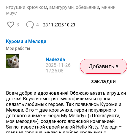
игрушки крючком
,
амигуруми
,
обезьянки
,
минни
маус
3
4
28.11.2025
10:23
Куроми и Мелоди
Мои работы
Nadezda
2025-11-26
Добавить в
17:25:08
закладки
Всем добра и вдохновения! Обожаю вязать игрушки
детям! Внучки смотрят мультфильмы и прося
связать любимых героев. Так появились Куроми и
Мелоди. Это – две крольчихи, герои популярного
детского аниме «Onegai My Melody» («Пожалуйста,
моя мелодия»), созданного японской компанией
Sanrio, известной своей милой Hello Kitty. Мелоди –
главная героиня, милая и добрая крольчиха с