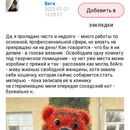
Вега
2022-01-21
Добавить в
12:29:37
закладки
Да, я пропадаю часто и надолго - много работы по
основной, профессиональной сфере, но вязать не
прекращаю ни на день! Как говорится - что бы я ни
делала - в голове вязание : Освободила одну комнату
под творческое помещение - ну нет уже места моим
коробам с пряжей и так - рассовала как могла, блАго
- живу жизнью свободной женщины, хотя завела
себе кошечку, которая сейчас собирается стать
матерью - пока записала её в клинику
на стерилизацию меня опередил соседский кот -
буквально н...