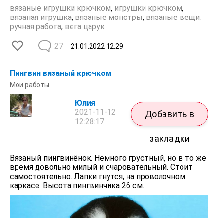
вязаные игрушки крючком
,
игрушки крючком
,
вязаная игрушка
,
вязаные монстры
,
вязаные вещи
,
ручная работа
,
вега царук
27
21.01.2022
12:29
Пингвин вязаный крючком
Мои работы
Юлия
2021-11-12
Добавить в
12:28:17
закладки
Вязаный пингвинёнок. Немного грустный, но в то же
время довольно милый и очаровательный. Стоит
самостоятельно. Лапки гнутся, на проволочном
каркасе. Высота пингвинчика 26 см.