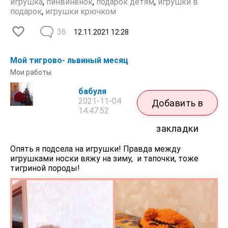
игрушка
,
пинвинёнок
,
подарок детям
,
игрушки в
подарок
,
игрушки крючком
36
12.11.2021
12:28
Мой тигрово- львиный месяц
Мои работы
бабуля
2021-11-04
Добавить в
14:47:52
закладки
Опять я подсела на игрушки! Правда между
игрушками носки вяжу на зиму, и тапочки, тоже
тигриной породы!