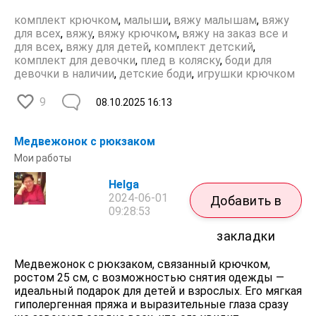
комплект крючком
,
малыши
,
вяжу малышам
,
вяжу
для всех
,
вяжу
,
вяжу крючком
,
вяжу на заказ все и
для всех
,
вяжу для детей
,
комплект детский
,
комплект для девочки
,
плед в коляску
,
боди для
девочки в наличии
,
детские боди
,
игрушки крючком
9
08.10.2025
16:13
Медвежонок с рюкзаком
Мои работы
Helga
2024-06-01
Добавить в
09:28:53
закладки
Медвежонок с рюкзаком, связанный крючком,
ростом 25 см, с возможностью снятия одежды —
идеальный подарок для детей и взрослых. Его мягкая
гиполергенная пряжа и выразительные глаза сразу