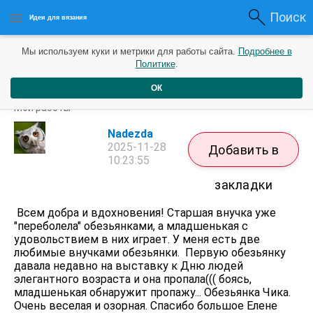
Поиск
Идеи для вязания
Мы используем куки и метрики для работы сайта.
Подробнее в
Политике
.
ОК
Обезьянки
Мои работы
Nadezda
2025-11-28
Добавить в
10:23:55
закладки
Всем добра и вдохновения! Старшая внучка уже
"переболела" обезьянками, а младшенькая с
удовольствием в них играет. У меня есть две
любимые внучками обезьянки. Первую обезьянку
давала недавно на выставку к Дню людей
элегантного возраста и она пропала((( боясь,
младшенькая обнаружит пропажу... Обезьянка Чика.
Очень веселая и озорная. Спасибо большое Елене