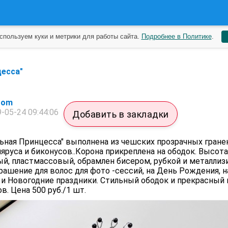
спользуем куки и метрики для работы сайта.
Подробнее в Политике
.
цесса"
rom
-05-24 09:44:06
Добавить в закладки
льная Принцесса" выполнена из чешских прозрачных гран
ляруса и биконусов..Корона прикреплена на ободок. Высота
ый, пластмассовый, обрамлен бисером, рубкой и металли
рашение для волос для фото -сессий, на День Рождения, н
 и Новогодние праздники. Стильный ободок и прекрасный
в. Цена 500 руб./1 шт.