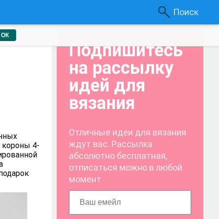
Поиск
ОК
Подпишитесь
на рассылку
идей для
вязания
Отличные идеи для вязания
енных
ждут вас. Рассылка
 короны 4-
зированной
абсолютно бесплатная,
а
отписаться можно в любой
 подарок
момент