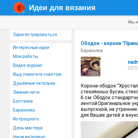
Идеи для вязания
Мы и
Войти
Зарегистрироваться
Ободок - корона "Прин
Интересные идеи
Барахолка
Мои работы
nad
Видео журнал
2019
Ищу, помогите советом
Душевные петельки
Корона-ободок "Хруста
стеклянных бусин, стек
Зимние нити
6 см. Ободок стандартн
Болталка
лентой.Оригинальное ук
выпускной, на утренник
Барахолка
для Ваших детей и внуко
Из прошлого
День мастера
Наши интервью