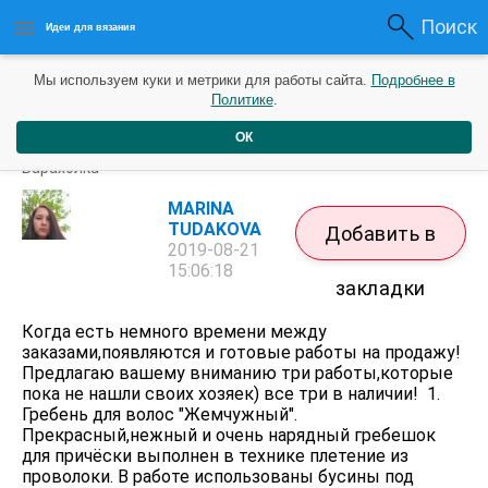
Поиск
Идеи для вязания
Мы используем куки и метрики для работы сайта.
Подробнее в
Политике
.
ОК
Новые готовые работы на продажу!)
Барахолка
MARINA
TUDAKOVA
Добавить в
2019-08-21
15:06:18
закладки
Когда есть немного времени между
заказами,появляются и готовые работы на продажу!
Предлагаю вашему вниманию три работы,которые
пока не нашли своих хозяек) все три в наличии! 1.
Гребень для волос "Жемчужный".
Прекрасный,нежный и очень нарядный гребешок
для причёски выполнен в технике плетение из
проволоки. В работе использованы бусины под