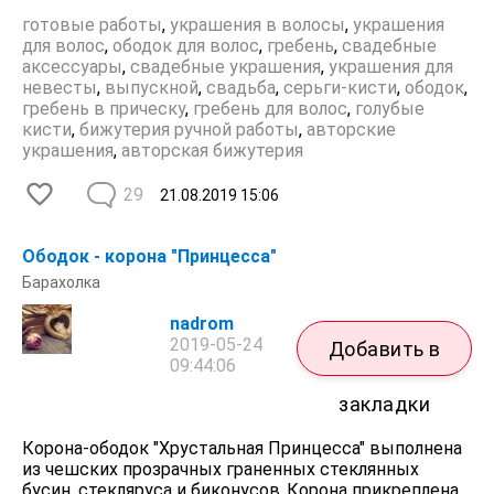
готовые работы
,
украшения в волосы
,
украшения
для волос
,
ободок для волос
,
гребень
,
свадебные
аксессуары
,
свадебные украшения
,
украшения для
невесты
,
выпускной
,
свадьба
,
серьги-кисти
,
ободок
,
гребень в прическу
,
гребень для волос
,
голубые
кисти
,
бижутерия ручной работы
,
авторские
украшения
,
авторская бижутерия
29
21.08.2019
15:06
Ободок - корона "Принцесса"
Барахолка
nadrom
2019-05-24
Добавить в
09:44:06
закладки
Корона-ободок "Хрустальная Принцесса" выполнена
из чешских прозрачных граненных стеклянных
бусин, стекляруса и биконусов..Корона прикреплена