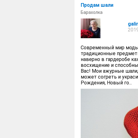
Продам шали
Барахолка
gal
2019
Современный мир моды 
традиционные предметы
наверно в гардеробе к
восхищение и способны
Вас! Мои ажурные шали,
может согреть и украс
Рождения, Новый го...