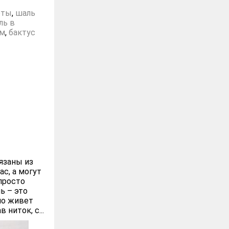
оты
,
шаль
ль в
ом
,
бактус
язаны из
ас, а могут
просто
ь – это
мо живет
ниток, с...