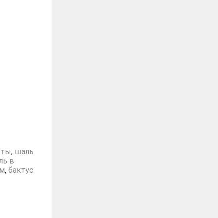
оты
,
шаль
ль в
ом
,
бактус