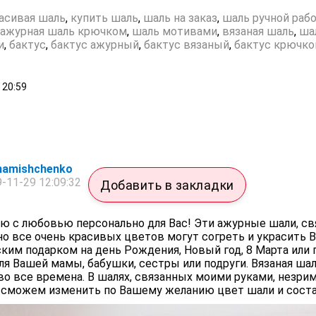
асивая шаль
,
купить шаль
,
шаль на заказ
,
шаль ручной раб
ажурная шаль крючком
,
шаль мотивами
,
вязаная шаль
,
ша
и
,
бактус
,
бактус ажурный
,
бактус вязаный
,
бактус крючк
20:59
inamishchenko
-11-29 12:09:32
Добавить в закладки
ю с любовью персонально для Вас! Эти ажурные шали, св
но все очень красивых цветов могут согреть и украсить В
им подарком на день Рождения, Новый год, 8 Марта или 
 Вашей мамы, бабушки, сестры или подруги. Вязаная шал
 во все времена. В шалях, связанных моими руками, незри
сможем изменить по Вашему желанию цвет шали и состав 