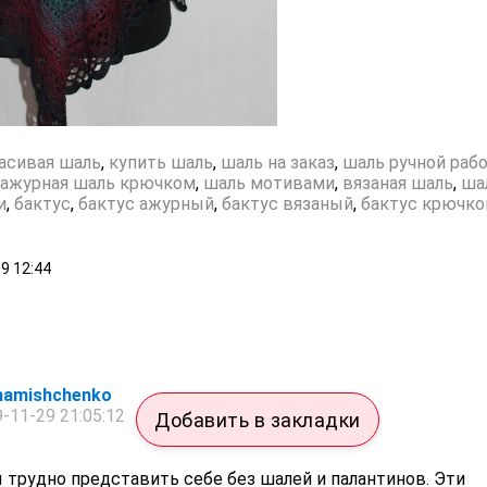
асивая шаль
,
купить шаль
,
шаль на заказ
,
шаль ручной раб
ажурная шаль крючком
,
шаль мотивами
,
вязаная шаль
,
ша
и
,
бактус
,
бактус ажурный
,
бактус вязаный
,
бактус крючк
19
12:44
inamishchenko
-11-29 21:05:12
Добавить в закладки
трудно представить себе без шалей и палантинов. Эти