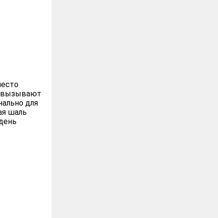
место
, вызывают
нально для
ая шаль
 день