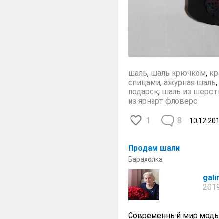
шаль
,
шаль крючком
,
кр
спицами
,
ажурная шаль
,
подарок
,
шаль из шерст
из ярнарт фловерс
1
8
10.12.20
Продам шали
Барахолка
gal
2019
Современный мир моды 