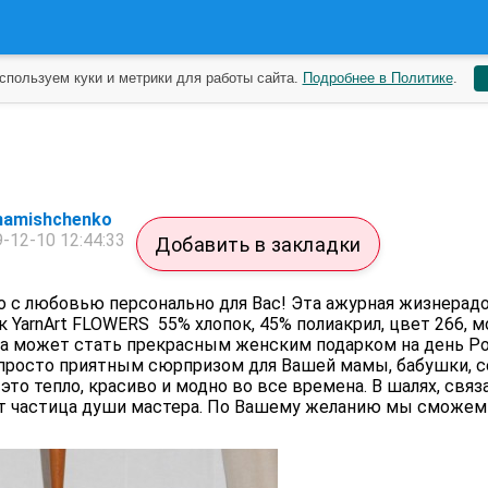
спользуем куки и метрики для работы сайта.
Подробнее в Политике
.
inamishchenko
-12-10 12:44:33
Добавить в закладки
о с любовью персонально для Вас! Эта ажурная жизнерад
к YarnArt FLOWERS 55% хлопок, 45% полиакрил, цвет 266, 
, а может стать прекрасным женским подарком на день Р
и просто приятным сюрпризом для Вашей мамы, бабушки, 
 это тепло, красиво и модно во все времена. В шалях, свя
т частица души мастера. По Вашему желанию мы сможем