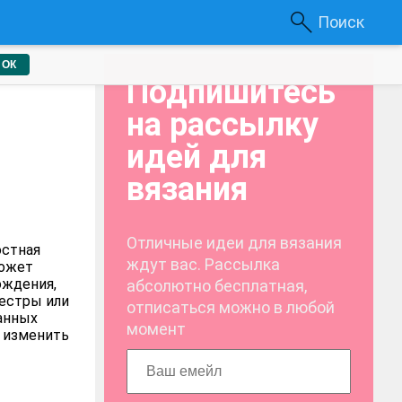
Поиск
ОК
Подпишитесь
на рассылку
идей для
вязания
Отличные идеи для вязания
остная
ждут вас. Рассылка
может
ождения,
абсолютно бесплатная,
сестры или
отписаться можно в любой
занных
момент
 изменить