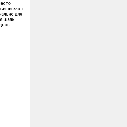
место
, вызывают
нально для
ая шаль
 день