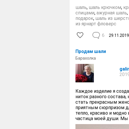
шаль
,
шаль крючком
,
кр
спицами
,
ажурная шаль
,
подарок
,
шаль из шерст
из ярнарт фловерс
6
29.11.2019
Продам шали
Барахолка
gal
2019
Каждое изделие я созда
ниток разного состава, 
стать прекрасным женск
приятным сюрпризом для
тепло, красиво и модно
частица моей души. Мы 