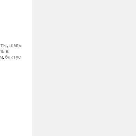
оты
,
шаль
ль в
ом
,
бактус