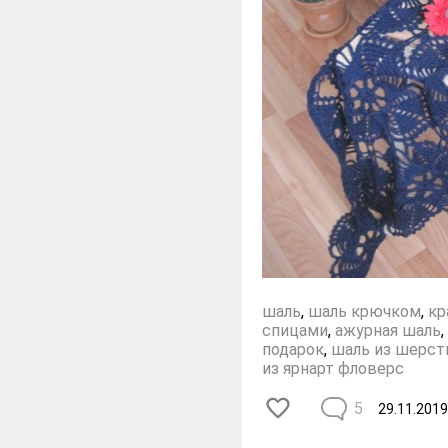
шаль
,
шаль крючком
,
кр
спицами
,
ажурная шаль
,
подарок
,
шаль из шерст
из ярнарт фловерс
5
29.11.2019