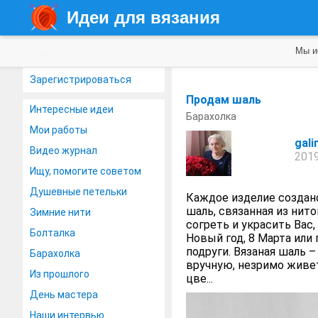
Идеи для вязания
Мы и
Войти
Зарегистрироваться
Продам шаль
Интересные идеи
Барахолка
Мои работы
gal
Видео журнал
2019
Ищу, помогите советом
Душевные петельки
Каждое изделие создан
шаль, связанная из нито
Зимние нити
согреть и украсить Вас
Болталка
Новый год, 8 Марта ил
подруги. Вязаная шаль –
Барахолка
вручную, незримо живе
Из прошлого
цве...
День мастера
Наши интервью