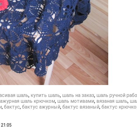
асивая шаль
,
купить шаль
,
шаль на заказ
,
шаль ручной раб
ажурная шаль крючком
,
шаль мотивами
,
вязаная шаль
,
ша
и
,
бактус
,
бактус ажурный
,
бактус вязаный
,
бактус крючк
21:05