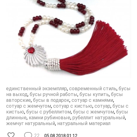
единственный экземпляр
,
современный стиль
,
бусы
на выход
,
бусы ручной работы
,
бусы купить
,
бусы
авторские
,
бусы в подарок
,
сотуар с камнями
,
сотуар с жемчугом
,
сотуар с кистью
,
сотуар
,
бусы с
кистью
,
бусы с рубеллитом
,
бусы с жемчугом
,
бусы
длинные
,
камни рубиновые
,
рубеллит натуральный
,
жемчуг натуральный
,
натуральный материал
22
05.08.2018
01:12