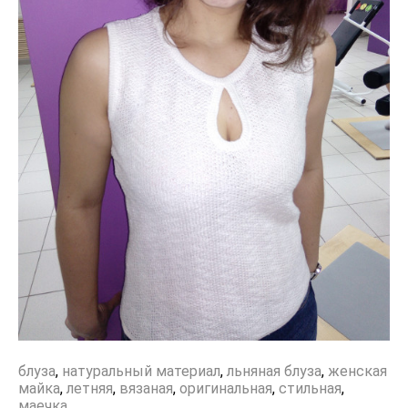
блуза
,
натуральный материал
,
льняная блуза
,
женская
майка
,
летняя
,
вязаная
,
оригинальная
,
стильная
,
маечка