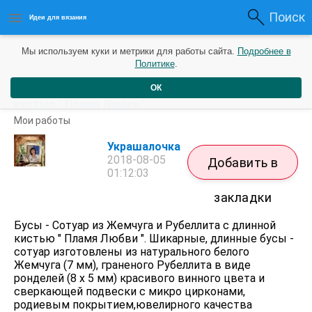
Поиск
Идеи для вязания
Мы используем куки и метрики для работы сайта.
Подробнее в
Политике
.
ОК
Бусы - Сотуар из Жемчуга и Рубеллита с длинной
кистью " Пламя Любви "
Мои работы
Украшалочка
2018-08-05
Добавить в
01:12:03
закладки
Бусы - Сотуар из Жемчуга и Рубеллита с длинной
кистью " Пламя Любви ". Шикарные, длинные бусы -
сотуар изготовлены из натурального белого
Жемчуга (7 мм), граненого Рубеллита в виде
ронделей (8 х 5 мм) красивого винного цвета и
сверкающей подвески с микро цирконами,
родиевым покрытием,ювелирного качества