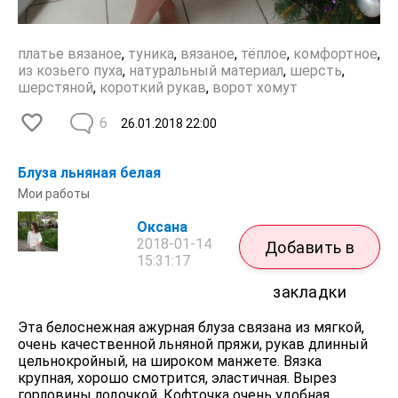
платье вязаное
,
туника
,
вязаное
,
тёплое
,
комфортное
,
из козьего пуха
,
натуральный материал
,
шерсть
,
шерстяной
,
короткий рукав
,
ворот хомут
6
26.01.2018
22:00
Блуза льняная белая
Мои работы
Оксана
2018-01-14
Добавить в
15:31:17
закладки
Эта белоснежная ажурная блуза связана из мягкой,
очень качественной льняной пряжи, рукав длинный
цельнокройный, на широком манжете. Вязка
крупная, хорошо смотрится, эластичная. Вырез
горловины лодочкой. Кофточка очень удобная,