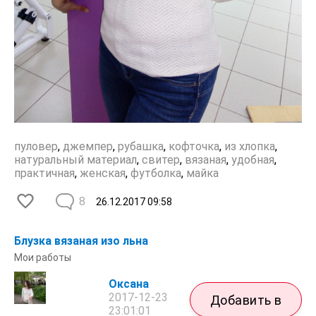
пуловер
,
джемпер
,
рубашка
,
кофточка
,
из хлопка
,
натуральный материал
,
свитер
,
вязаная
,
удобная
,
практичная
,
женская
,
футболка
,
майка
8
26.12.2017
09:58
Блузка вязаная изо льна
Мои работы
Оксана
2017-12-23
Добавить в
23:01:01