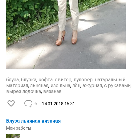
блуза
,
блузка
,
кофта
,
свитер
,
пуловер
,
натуральный
материал
,
льняная
,
изо льна
,
лён
,
ажурная
,
с рукавами
,
вырез лодочка
,
вязаная
6
14.01.2018
15:31
Блуза льняная вязаная
Мои работы