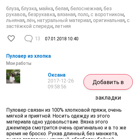
блуза
,
блузка
,
майка
,
белая
,
белоснежная
,
без
рукавов
,
безрукавка
,
вязаная
,
поло
,
с воротником
,
льняная
,
лён
,
натуральный материал
,
оригинальная
,
с
застёжкой спереди
,
летняя
13
07.01.2018
10:40
Пуловер из хлопка
Мои работы
Оксана
2017-12-26
Добавить в
09:58:56
закладки
Пуловер связан из 100% хлопковой пряжи, очень
мягкой и приятной. Носить одежду из этого
материала одно удовольствие. Вязка этого
джемпера смотрится очень оригинально и в то же
время не броско. Рукав длинный, без манжета,