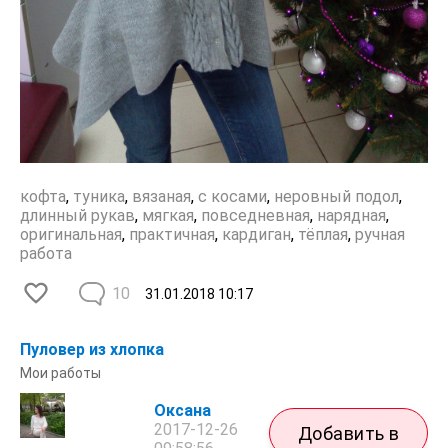
кофта
,
туника
,
вязаная
,
с косами
,
неровный подол
,
длинный рукав
,
мягкая
,
повседневная
,
нарядная
,
оригинальная
,
практичная
,
кардиган
,
тёплая
,
ручная
работа
10
31.01.2018
10:17
Пуловер из хлопка
Мои работы
Оксана
2017-12-26
Добавить в