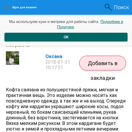
Поиск
Идеи для вязания
Мы используем куки и метрики для работы сайта.
Подробнее в
Политике
.
ОК
Кофта туника вязаная с косами.
Мои работы
Оксана
2018-01-31
Добавить в
10:17:51
закладки
Кофта связана из полушерстяной пряжи, мягкая и
практичная вещь. Это изделие можно носить как
повседневную одежду, а так же и на выход. Спереди
кофту или кардиган украшают широкие косы, подол
неровный, по бокам свисающий клиньями, рукав
длинный, без воротника, застёгивается на кнопки.
Вязка мелким рисунком. В этом кардигане будет
уютно и зимой и прохладными летними вечерами.