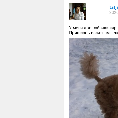
tatj
2020
У меня две собачки кар
Пришлось валять валено