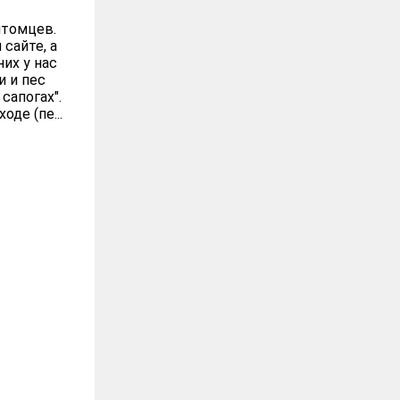
итомцев.
сайте, а
них у нас
и и пес
сапогах".
де (пе...