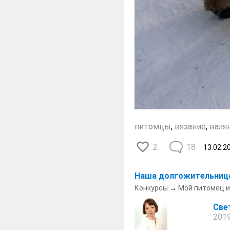
питомцы
,
вязание
,
валя
2
18
13.02.2
Наша долгожительниц
Конкурсы
→
Мой питомец и
Све
2019