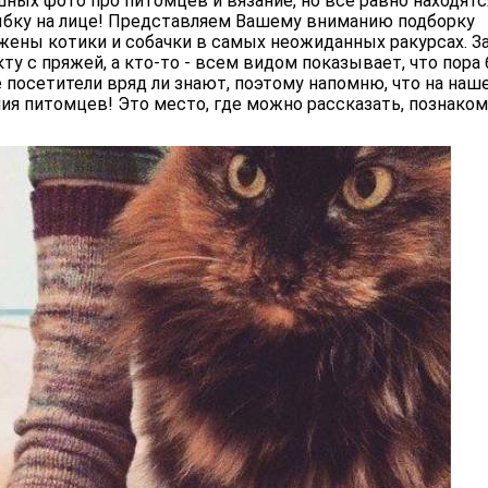
ных фото про питомцев и вязание, но все равно находятс
бку на лице! Представляем Вашему вниманию подборку
жены котики и собачки в самых неожиданных ракурсах. З
кту с пряжей, а кто-то - всем видом показывает, что пора
 посетители вряд ли знают, поэтому напомню, что на наш
ия питомцев! Это место, где можно рассказать, познаком