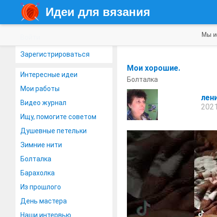
Идеи для вязания
Мы и
Войти
Зарегистрироваться
Мои хорошие.
Интересные идеи
Болталка
Мои работы
лен
Видео журнал
2021
Ищу, помогите советом
Душевные петельки
Зимние нити
Болталка
Барахолка
Из прошлого
День мастера
Наши интервью