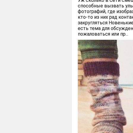
Уж сколько в Сети смеш
способные вызвать улы
фотографий, где изобра
кто-то из них рад конта
закругляться Новенькие
есть тема для обсужден
пожаловаться или пр...