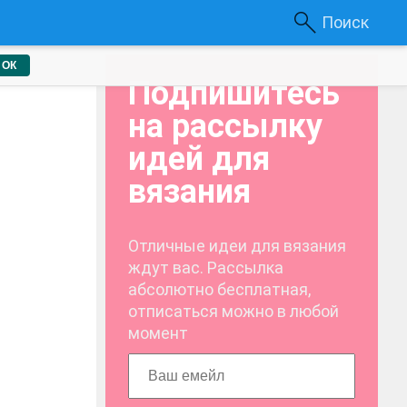
Поиск
ОК
Подпишитесь
на рассылку
идей для
вязания
Отличные идеи для вязания
ждут вас. Рассылка
абсолютно бесплатная,
отписаться можно в любой
момент