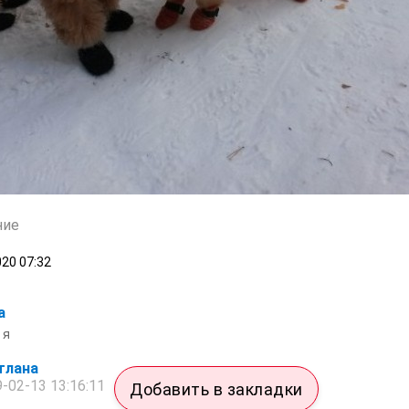
ние
020
07:32
а
 я
тлана
-02-13 13:16:11
Добавить в закладки