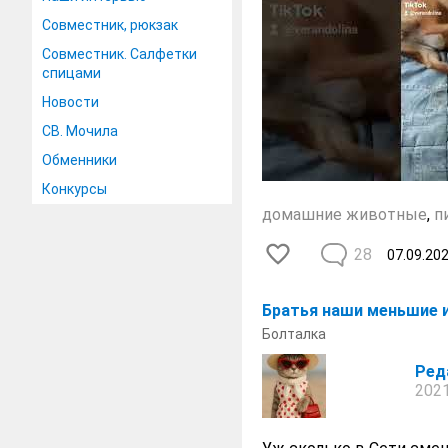
Совместник, рюкзак
Совместник. Салфетки
спицами
Новости
СВ. Мочила
Обменники
Конкурсы
домашние животные
,
п
28
07.09.20
Братья наши меньшие и
Болталка
Ред
2021