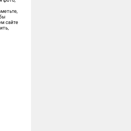
я фото,
аметьте,
 бы
ем сайте
ить,