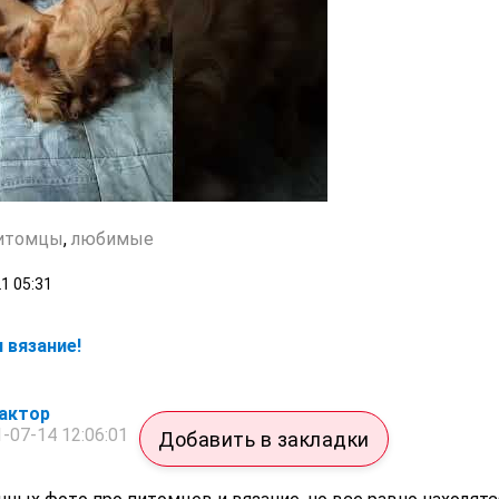
итомцы
,
любимые
21
05:31
 вязание!
актор
-07-14 12:06:01
Добавить в закладки