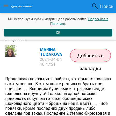
Поиск
Идеи для вязания
Мы используем куки и метрики для работы сайта.
Подробнее в
Политике
.
ОК
Повязки в разных расцветках.
Мои работы
MARINA
TUDAKOVA
Добавить в
2021-04-04
10:47:51
закладки
Продолжаю показывать работы, которые выполняла
в этом сезоне. В этом посте решила собрать все
повязки. .... Вышивка бусинами и стразами везде
выполнена вручную! Только на одной повязке
приколоть покупная готовая брошь(повязка
шоколадного цвета и брошь на ней в цвет). ...... Всё
повязки, кроме последних двух проданы,либо
сделаны под заказ. Последние 2 (темно-бирюзовая и