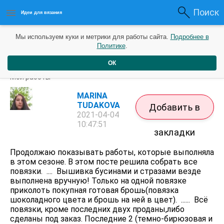
Поиск
Идеи для вязания
Мы используем куки и метрики для работы сайта.
Подробнее в
Политике
.
ОК
Повязки в разных расцветках.
Мои работы
MARINA
TUDAKOVA
Добавить в
2021-04-04
10:47:51
закладки
Продолжаю показывать работы, которые выполняла
в этом сезоне. В этом посте решила собрать все
повязки. .... Вышивка бусинами и стразами везде
выполнена вручную! Только на одной повязке
приколоть покупная готовая брошь(повязка
шоколадного цвета и брошь на ней в цвет). ...... Всё
повязки, кроме последних двух проданы,либо
сделаны под заказ. Последние 2 (темно-бирюзовая и