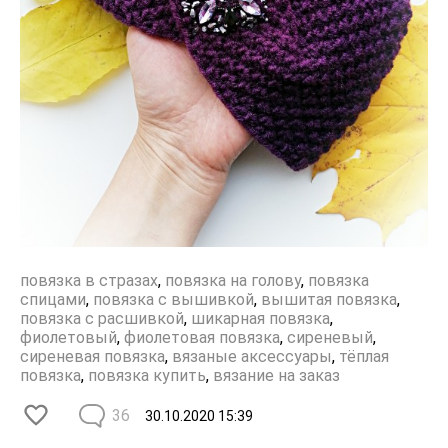
повязка в стразах
,
повязка на голову
,
повязка
спицами
,
повязка с вышивкой
,
вышитая повязка
,
повязка с расшивкой
,
шикарная повязка
,
фиолетовый
,
фиолетовая повязка
,
сиреневый
,
сиреневая повязка
,
вязаные аксессуары
,
тёплая
повязка
,
повязка купить
,
вязание на заказ
36
30.10.2020
15:39