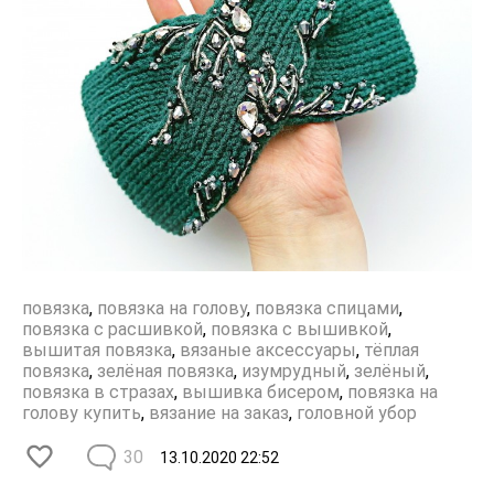
повязка
,
повязка на голову
,
повязка спицами
,
повязка с расшивкой
,
повязка с вышивкой
,
вышитая повязка
,
вязаные аксессуары
,
тёплая
повязка
,
зелёная повязка
,
изумрудный
,
зелёный
,
повязка в стразах
,
вышивка бисером
,
повязка на
голову купить
,
вязание на заказ
,
головной убор
30
13.10.2020
22:52