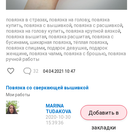
повязка в стразах
,
повязка на голову
,
повязка
купить
,
повязка с вышивкой
,
повязка с расшивкой
,
повязка на голову купить
,
повязка крупной вязкой
,
повязка вышитая
,
повязка расшитая
,
повязка с
бусинами
,
шикарная повязка
,
тёплая повязка
,
повязка спицами
,
подарок девушке
,
подарок
женщине
,
повязка чалма
,
повязка с брошью
,
повязка
ручной работы
32
04.04.2021
10:47
Повязка со сверкающей вышивкой
Мои работы
MARINA
TUDAKOVA
Добавить в
2020-10-30
15:39:36
закладки