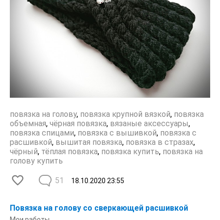
повязка на голову
,
повязка крупной вязкой
,
повязка
объемная
,
чёрная повязка
,
вязаные аксессуары
,
повязка спицами
,
повязка с вышивкой
,
повязка с
расшивкой
,
вышитая повязка
,
повязка в стразах
,
чёрный
,
тёплая повязка
,
повязка купить
,
повязка на
голову купить
51
18.10.2020
23:55
Повязка на голову со сверкающей расшивкой
Мои работы