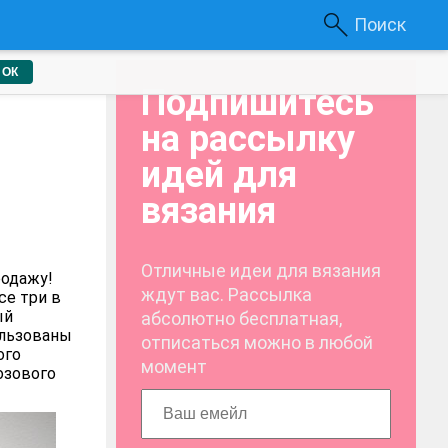
Поиск
ОК
Подпишитесь
на рассылку
идей для
вязания
Отличные идеи для вязания
родажу!
ждут вас. Рассылка
се три в
ый
абсолютно бесплатная,
ользованы
отписаться можно в любой
ого
момент
озового