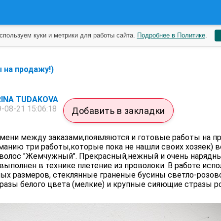
спользуем куки и метрики для работы сайта.
Подробнее в Политике
.
 на продажу!)
INA TUDAKOVA
-08-21 15:06:18
Добавить в закладки
емени между заказами,появляются и готовые работы на п
анию три работы,которые пока не нашли своих хозяек) в
я волос "Жемчужный". Прекрасный,нежный и очень нарядн
выполнен в технике плетение из проволоки. В работе исп
ных размеров, стеклянные граненые бусины светло-розов
разы белого цвета (мелкие) и крупные сияющие стразы р