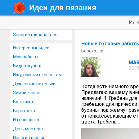
Идеи для вязания
Мы и
Войти
Зарегистрироваться
Новые готовые работы
Интересные идеи
Барахолка
Мои работы
MAR
Видео журнал
2019
Ищу, помогите советом
Душевные петельки
Когда есть немного вр
Предлагаю вашему вним
Зимние нити
наличии! 1. Гребень дл
Болталка
гребешок для причёски 
бусины под жемчуг раз
Барахолка
оттенка,сверкающие ст
Из прошлого
цвета. Гребень ...
День мастера
Наши интервью