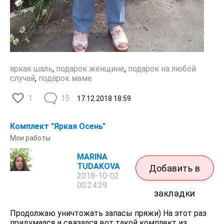
яркая шаль
,
подарок женщине
,
подарок на любой
случай
,
подарок маме
1
15
17.12.2018
18:59
Комплект "Яркая Осень"
Мои работы
MARINA
TUDAKOVA
Добавить в
2018-10-02
00:24:29
закладки
Продолжаю уничтожать запасы пряжи) На этот раз
придумался и связался вот такой комплект из