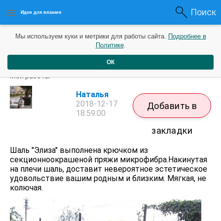
Поиск
Идеи для вязания
Мы используем куки и метрики для работы сайта.
Подробнее в
Политике
.
ОК
Шаль-косынка "Элиза"
Мои работы
Наталья
2018-12-17
Добавить в
18:59:00
закладки
Шаль "Элиза" выполнена крючком из
секционноокрашеной пряжи микрофибра.Накинутая
на плечи шаль, доставит невероятное эстетическое
удовольствие вашим родным и близким. Мягкая, не
колючая.