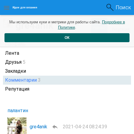
Поиск
Идеи для вязания
1
gre4anik
Мы используем куки и метрики для работы сайта.
Подробнее в
+1
5 лет назад
Политике
.
Рейтинг
Репутация
ОК
Профиль
Лента
Друзья
5
Закладки
Комментарии
3
Репутация
палантин
gre4anik
2021-04-24 08:24:39