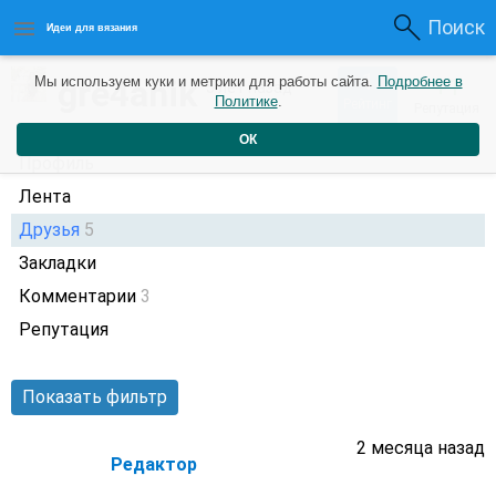
Поиск
Идеи для вязания
1
gre4anik
Мы используем куки и метрики для работы сайта.
Подробнее в
+1
5 лет назад
Политике
.
Рейтинг
Репутация
ОК
Профиль
Лента
Друзья
5
Закладки
Комментарии
3
Репутация
Показать фильтр
2 месяца назад
Редактор