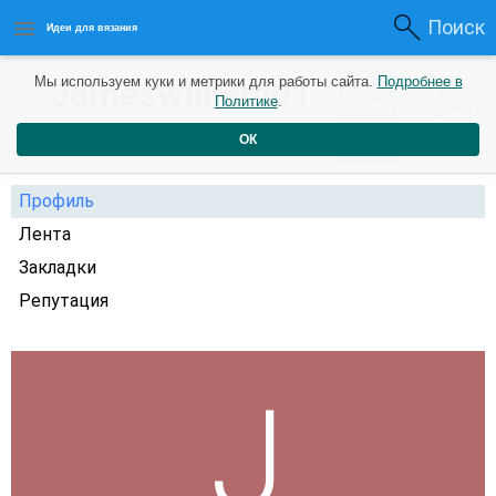
Поиск
Идеи для вязания
0
Jameswilliam01
Мы используем куки и метрики для работы сайта.
Подробнее в
0
3
Политике
.
Рейтинг
Репутация
года назад
ОК
Профиль
Лента
Закладки
Репутация